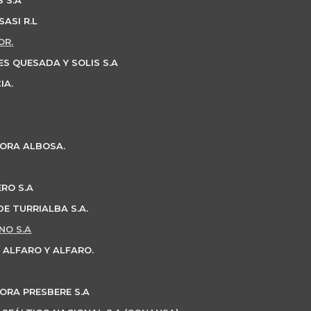
 S.A
ASI R.L
OR.
S QUESADA Y SOLIS S.A
IA.
ORA ALBOSA.
ERO S.A
E TURRIALBA S.A.
NO S.A
 ALFARO Y ALFARO.
RA PRESBERE S.A