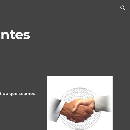
ion
entes
tido que seamos 