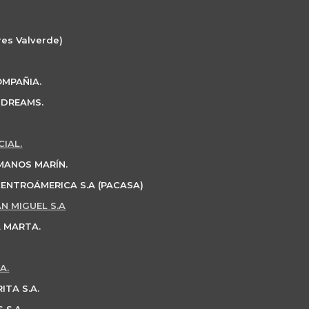
res Valverde)
OMPAÑIA.
 DREAMS.
IAL.
MANOS MARÍN.
CENTROÁMERICA S.A (PACASA)
N MIGUEL S.A
 MARTA.
A.
ITA S.A.